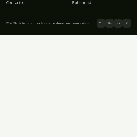
Contacto
Publicidad
© 2026 BeTecnologia · Todos los derechos reservados
YT
TG
IG
X