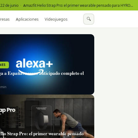
22 de junio
·
Amazfit Helio Strap Pro: el primer wearable pensado para HYROX
·
🔍
resas
Aplicaciones
Videojuegos
NES
ga a España: acceso anticipado completo el
6 min
lio Strap Pro: el primer wearable pensado