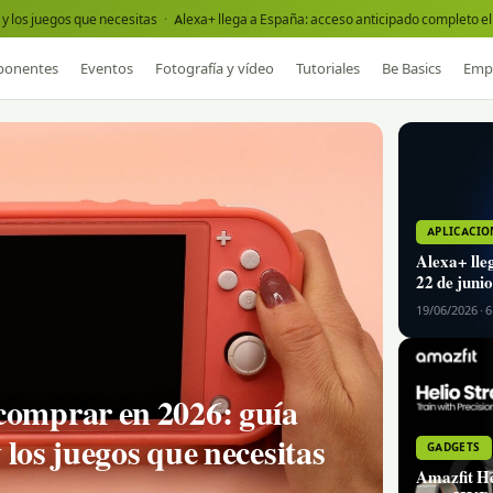
y los juegos que necesitas
·
Alexa+ llega a España: acceso anticipado completo el 
onentes
Eventos
Fotografía y vídeo
Tutoriales
Be Basics
Emp
APLICACIO
Alexa+ lle
22 de junio
19/06/2026 · 
comprar en 2026: guía
y los juegos que necesitas
GADGETS
Amazfit He