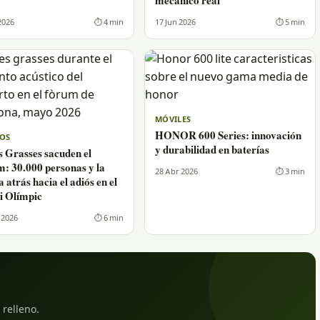
mecánico real
2026
⏱ 4 min
17 Jun 2026
⏱ 5 min
MÓVILES
HONOR 600 Series: innovación
OS
y durabilidad en baterías
 Grasses sacuden el
: 30.000 personas y la
28 Abr 2026
⏱ 3 min
 atrás hacia el adiós en el
i Olímpic
 2026
⏱ 6 min
 relleno.