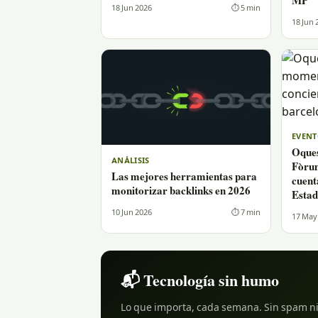
MP
18 Jun 2026
⏱ 5 min
18 Jun 
EVENT
Oques
ANÁLISIS
Fòrum
Las mejores herramientas para
cuenta
monitorizar backlinks en 2026
Estad
10 Jun 2026
⏱ 7 min
17 May
📬 Tecnología sin humo
Lo que importa, cada semana. Sin spam ni