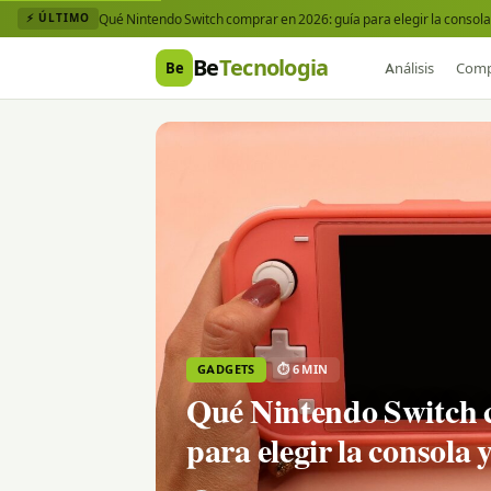
Qué Nintendo Switch comprar en 2026: guía para elegir la consola 
⚡ ÚLTIMO
Be
Tecnologia
Be
Análisis
Comp
GADGETS
⏱ 6 MIN
Qué Nintendo Switch 
para elegir la consola 