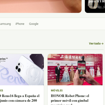
para HY
19/06/2026 · 
Samsung
iPhone
Google
Ver todo →
ES
MÓVILES
Reno16 llega a España el
HONOR Robot Phone: el
 junio con cámara de 200
primer móvil con gimbal