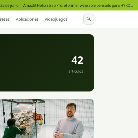
22 de junio
·
Amazfit Helio Strap Pro: el primer wearable pensado para HYROX
·
🔍
resas
Aplicaciones
Videojuegos
42
artículos