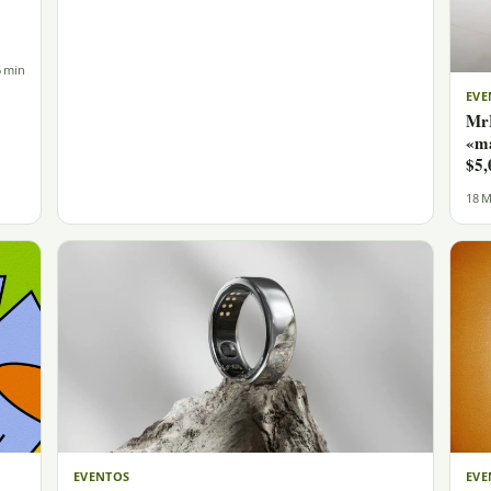
 min
EVE
MrB
«ma
$5,
18 M
EVENTOS
EVE