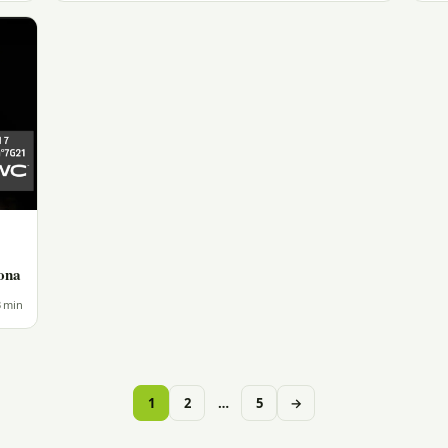
ona
 min
Paginación
1
2
…
5
→
de