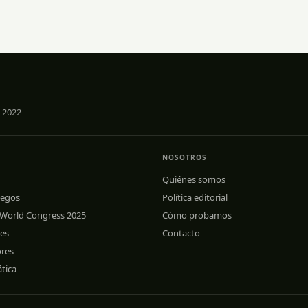
entradas
 2022
NOSOTROS
Quiénes somos
uegos
Política editorial
 World Congress 2025
Cómo probamos
les
Contacto
ores
tica