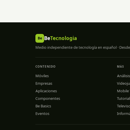
Be
Tecnologia
Be
Medio independiente de tecnología en español · Desde
CONTENIDO
MÁS
Móviles
Análisis
Empresas
Videoj
Aplicaciones
Mobile
Componentes
Tutoria
Be Basics
Televis
Eventos
Informá