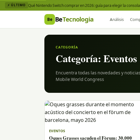
Qué Nintendo Switch comprar en 2026: guía para elegir la consola 
⚡ ÚLTIMO
Be
Tecnologia
Be
Análisis
Comp
CATEGORÍA
Categoría:
Eventos
Encuentra todas las novedades y noticia
Mobile World Congress
EVENTOS
Oques Grasses sacuden el Fòrum: 30.000