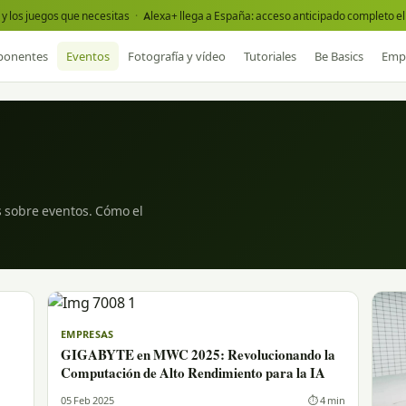
y los juegos que necesitas
·
Alexa+ llega a España: acceso anticipado completo el 
onentes
Eventos
Fotografía y vídeo
Tutoriales
Be Basics
Emp
s sobre eventos. Cómo el
EMPRESAS
GIGABYTE en MWC 2025: Revolucionando la
Computación de Alto Rendimiento para la IA
05 Feb 2025
⏱ 4 min