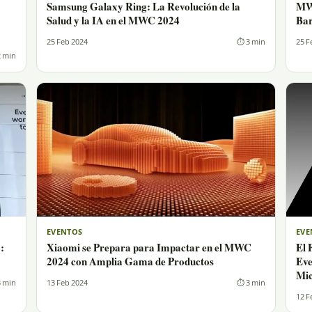
Samsung Galaxy Ring: La Revolución de la
MWC
Salud y la IA en el MWC 2024
Bar
25 Feb 2024
⏱ 3 min
25 F
 min
EVENTOS
EVE
:
Xiaomi se Prepara para Impactar en el MWC
El 
2024 con Amplia Gama de Productos
Eve
Mic
 min
13 Feb 2024
⏱ 3 min
12 F