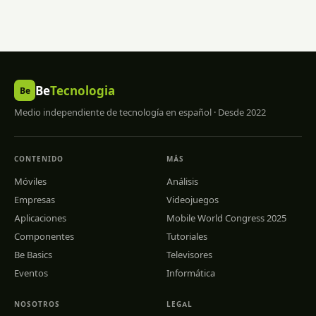
Be
Tecnologia
Be
Medio independiente de tecnología en español · Desde 2022
CONTENIDO
MÁS
Móviles
Análisis
Empresas
Videojuegos
Aplicaciones
Mobile World Congress 2025
Componentes
Tutoriales
Be Basics
Televisores
Eventos
Informática
NOSOTROS
LEGAL