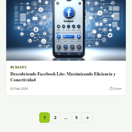
BE BASICS
Descubriendo Facebook Lite: Maximizando Eficiencia y
Conectividad
02 Feb 2024
⏱ 3 min
Paginación
1
2
…
5
→
de
entradas