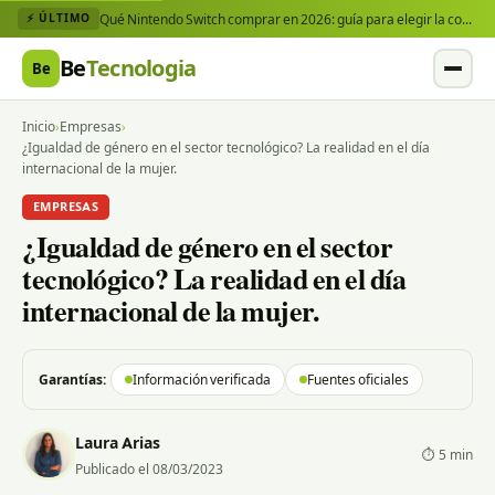
Qué Nintendo Switch comprar en 2026: guía para elegir la consola y los juegos que necesitas
⚡ ÚLTIMO
Be
Tecnologia
Be
Inicio
›
Empresas
›
¿Igualdad de género en el sector tecnológico? La realidad en el día
internacional de la mujer.
EMPRESAS
¿Igualdad de género en el sector
tecnológico? La realidad en el día
internacional de la mujer.
Garantías:
Información verificada
Fuentes oficiales
Laura Arias
⏱ 5 min
Publicado el 08/03/2023