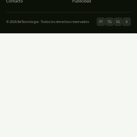
Contacto
Publicidad
© 2026 BeTecnologia · Todos los derechos reservados
YT
TG
IG
X