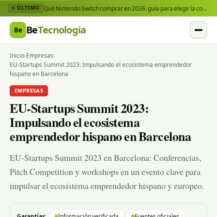
Qué Nintendo Switch comprar en 2026: guía para elegir la consola y los juegos que necesitas
⚡ ÚLTIMO
Be
Tecnologia
Be
Inicio
›
Empresas
›
EU-Startups Summit 2023: Impulsando el ecosistema emprendedor
hispano en Barcelona
EMPRESAS
EU-Startups Summit 2023:
Impulsando el ecosistema
emprendedor hispano en Barcelona
EU-Startups Summit 2023 en Barcelona: Conferencias,
Pitch Competition y workshops en un evento clave para
impulsar el ecosistema emprendedor hispano y europeo.
Garantías:
Información verificada
Fuentes oficiales