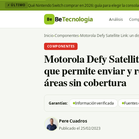
Qué Nintendo Switch comprar en 2026: guía para elegir la consola 
⚡ ÚLTIMO
Be
Tecnologia
Be
Análisis
Comp
Inicio
›
Componentes
›
Motorola Defy Satellite Link: un d
COMPONENTES
Motorola Defy Satellit
que permite enviar y r
áreas sin cobertura
Garantías:
Información verificada
Fuentes 
Pere Cuadros
Publicado el 25/02/2023