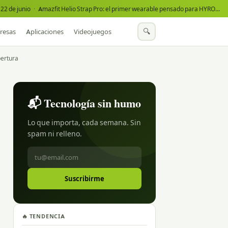
22 de junio
·
Amazfit Helio Strap Pro: el primer wearable pensado para HYROX
·
🔍
resas
Aplicaciones
Videojuegos
bertura
📬 Tecnología sin humo
Lo que importa, cada semana. Sin
spam ni relleno.
Suscribirme
🔥 TENDENCIA