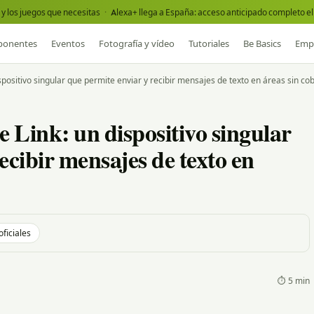
y los juegos que necesitas
·
Alexa+ llega a España: acceso anticipado completo el 
onentes
Eventos
Fotografía y vídeo
Tutoriales
Be Basics
Emp
ispositivo singular que permite enviar y recibir mensajes de texto en áreas sin co
e Link: un dispositivo singular
ecibir mensajes de texto en
oficiales
⏱ 5 min