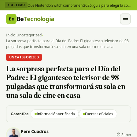
Qué Nintendo Switch comprar en 2026: guía para elegir la consola y los juegos que necesitas
⚡ ÚLTIMO
Be
Tecnologia
Be
Inicio
›
Uncategorized
›
La sorpresa perfecta para el Día del Padre: El gigantesco televisor de 98
pulgadas que transformará su sala en una sala de cine en casa
UNCATEGORIZED
La sorpresa perfecta para el Día del
Padre: El gigantesco televisor de 98
pulgadas que transformará su sala en
una sala de cine en casa
Garantías:
Información verificada
Fuentes oficiales
Pere Cuadros
⏱ 3 min