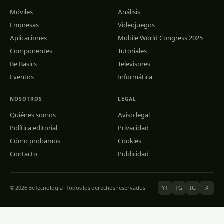
Móviles
Análisis
Empresas
Videojuegos
Aplicaciones
Mobile World Congress 2025
Componentes
Tutoriales
Be Basics
Televisores
Eventos
Informática
NOSOTROS
LEGAL
Quiénes somos
Aviso legal
Política editorial
Privacidad
Cómo probamos
Cookies
Contacto
Publicidad
© 2026 BeTecnologia · Todos los derechos reservados
YT
TG
IG
X