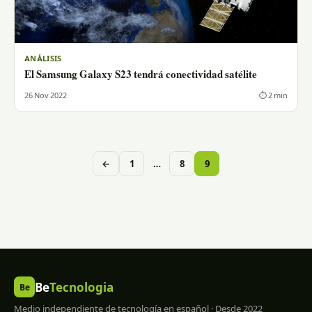
ANÁLISIS
El Samsung Galaxy S23 tendrá conectividad satélite
26 Nov 2022
⏱ 2 min
Paginación
←
1
…
8
9
de
entradas
Be
Tecnologia
Be
Medio independiente de tecnología en español · Desde 2022