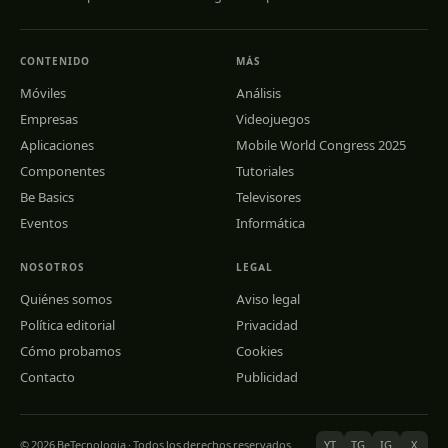
CONTENIDO
MÁS
Móviles
Análisis
Empresas
Videojuegos
Aplicaciones
Mobile World Congress 2025
Componentes
Tutoriales
Be Basics
Televisores
Eventos
Informática
NOSOTROS
LEGAL
Quiénes somos
Aviso legal
Política editorial
Privacidad
Cómo probamos
Cookies
Contacto
Publicidad
© 2026 BeTecnologia · Todos los derechos reservados
YT
TG
IG
X