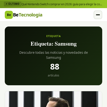
Qué Nintendo Switch comprar en 2026: guía para elegir la consola y los juegos que necesitas
⚡ ÚLTIMO
Be
Tecnologia
Be
ETIQUETA
Etiqueta:
Samsung
Descubre todas las noticias y novedades de
Samsung
88
artículos