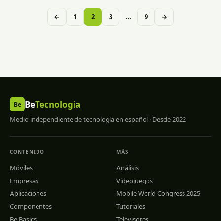
Paginación
←
1
2
3
…
9
→
de
entradas
Be
Tecnologia
Be
Medio independiente de tecnología en español · Desde 2022
CONTENIDO
MÁS
Móviles
Análisis
Empresas
Videojuegos
Aplicaciones
Mobile World Congress 2025
Componentes
Tutoriales
Be Basics
Televisores