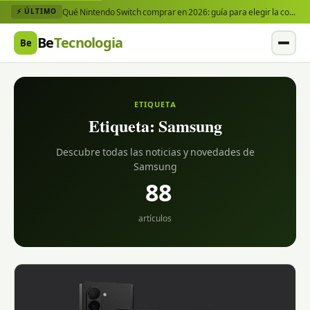
Qué Nintendo Switch comprar en 2026: guía para elegir la consola y los juegos que necesitas
⚡ ÚLTIMO
Be
Tecnologia
Be
ETIQUETA
Etiqueta:
Samsung
Descubre todas las noticias y novedades de
Samsung
88
artículos