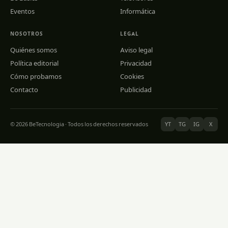
Eventos
Informática
NOSOTROS
LEGAL
Quiénes somos
Aviso legal
Política editorial
Privacidad
Cómo probamos
Cookies
Contacto
Publicidad
© 2026 BeTecnologia · Todos los derechos reservados
YT
TG
IG
X