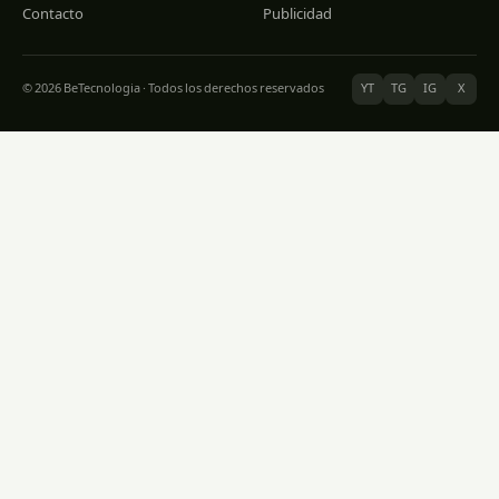
Contacto
Publicidad
© 2026 BeTecnologia · Todos los derechos reservados
YT
TG
IG
X