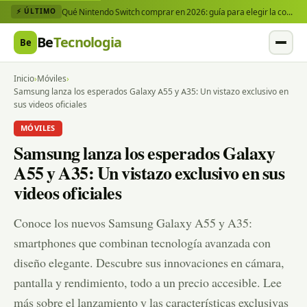
Qué Nintendo Switch comprar en 2026: guía para elegir la consola y los juegos que necesitas
⚡ ÚLTIMO
Be
Tecnologia
Be
Inicio
›
Móviles
›
Samsung lanza los esperados Galaxy A55 y A35: Un vistazo exclusivo en
sus videos oficiales
MÓVILES
Samsung lanza los esperados Galaxy
A55 y A35: Un vistazo exclusivo en sus
videos oficiales
Conoce los nuevos Samsung Galaxy A55 y A35:
smartphones que combinan tecnología avanzada con
diseño elegante. Descubre sus innovaciones en cámara,
pantalla y rendimiento, todo a un precio accesible. Lee
más sobre el lanzamiento y las características exclusivas