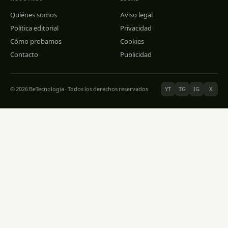
Quiénes somos
Aviso legal
Política editorial
Privacidad
Cómo probamos
Cookies
Contacto
Publicidad
© 2026 BeTecnologia · Todos los derechos reservados
YT
TG
IG
X