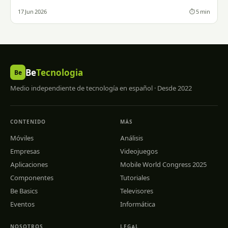
17 Jun 2026
⏱ 5 min
Be
Tecnologia
Be
Medio independiente de tecnología en español · Desde 2022
CONTENIDO
MÁS
Móviles
Análisis
Empresas
Videojuegos
Aplicaciones
Mobile World Congress 2025
Componentes
Tutoriales
Be Basics
Televisores
Eventos
Informática
NOSOTROS
LEGAL