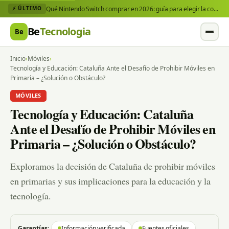
Qué Nintendo Switch comprar en 2026: guía para elegir la consola y los juegos que necesitas
⚡ ÚLTIMO
Be
Tecnologia
Be
Inicio
›
Móviles
›
Tecnología y Educación: Cataluña Ante el Desafío de Prohibir Móviles en
Primaria – ¿Solución o Obstáculo?
MÓVILES
Tecnología y Educación: Cataluña
Ante el Desafío de Prohibir Móviles en
Primaria – ¿Solución o Obstáculo?
Exploramos la decisión de Cataluña de prohibir móviles
en primarias y sus implicaciones para la educación y la
tecnología.
Garantías:
Información verificada
Fuentes oficiales