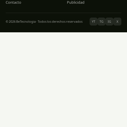
Contacto
Publicidad
© 2026 BeTecnologia · Todos los derechos reservados
YT
TG
IG
X