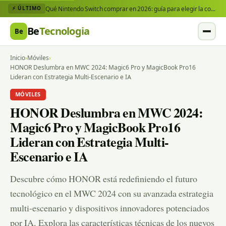
Qué Nintendo Switch comprar en 2026: guía para elegir la consola y los juegos que necesitas
⚡ ÚLTIMO
Be
Tecnologia
Be
Inicio
›
Móviles
›
HONOR Deslumbra en MWC 2024: Magic6 Pro y MagicBook Pro16
Lideran con Estrategia Multi-Escenario e IA
MÓVILES
HONOR Deslumbra en MWC 2024:
Magic6 Pro y MagicBook Pro16
Lideran con Estrategia Multi-
Escenario e IA
Descubre cómo HONOR está redefiniendo el futuro
tecnológico en el MWC 2024 con su avanzada estrategia
multi-escenario y dispositivos innovadores potenciados
por IA. Explora las características técnicas de los nuevos