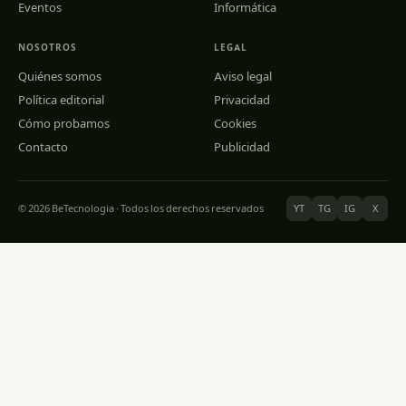
Eventos
Informática
NOSOTROS
LEGAL
Quiénes somos
Aviso legal
Política editorial
Privacidad
Cómo probamos
Cookies
Contacto
Publicidad
© 2026 BeTecnologia · Todos los derechos reservados
YT
TG
IG
X