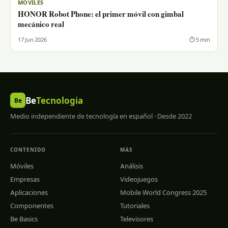
MÓVILES
HONOR Robot Phone: el primer móvil con gimbal
mecánico real
17 Jun 2026
⏱ 5 min
Be
Tecnologia
Be
Medio independiente de tecnología en español · Desde 2022
CONTENIDO
MÁS
Móviles
Análisis
Empresas
Videojuegos
Aplicaciones
Mobile World Congress 2025
Componentes
Tutoriales
Be Basics
Televisores