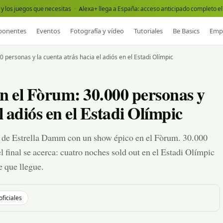
y los juegos que necesitas
·
Alexa+ llega a España: acceso anticipado completo el 
onentes
Eventos
Fotografía y vídeo
Tutoriales
Be Basics
Emp
personas y la cuenta atrás hacia el adiós en el Estadi Olímpic
n el Fòrum: 30.000 personas y
l adiós en el Estadi Olímpic
o de Estrella Damm con un show épico en el Fòrum. 30.000
 final se acerca: cuatro noches sold out en el Estadi Olímpic
e que llegue.
oficiales