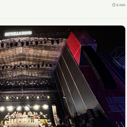
⏱ 6 min