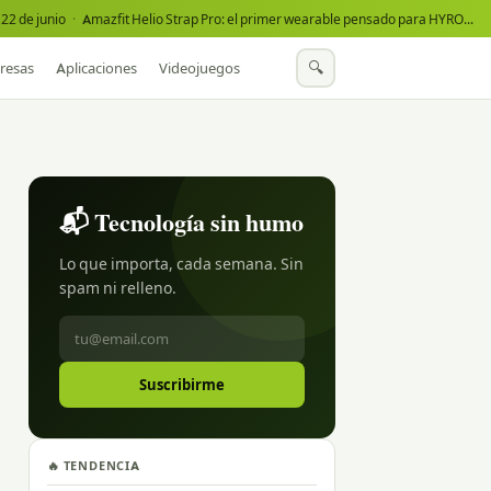
22 de junio
·
Amazfit Helio Strap Pro: el primer wearable pensado para HYROX
·
🔍
resas
Aplicaciones
Videojuegos
📬 Tecnología sin humo
Lo que importa, cada semana. Sin
spam ni relleno.
Suscribirme
🔥 TENDENCIA