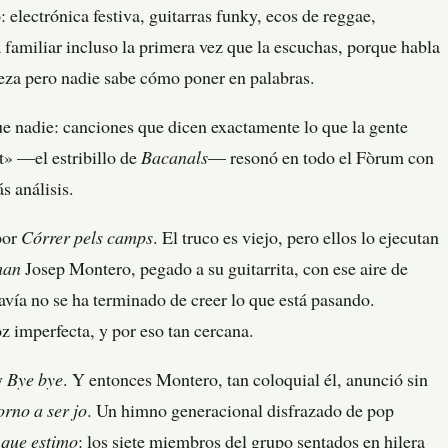
electrónica festiva, guitarras funky, ecos de reggae,
 familiar incluso la primera vez que la escuchas, porque habla
beza pero nadie sabe cómo poner en palabras.
e nadie: canciones que dicen exactamente lo que la gente
ot» —el estribillo de
Bacanals
— resonó en todo el Fòrum con
s análisis.
por
Córrer pels camps
. El truco es viejo, pero ellos lo ejecutan
man
Josep Montero, pegado a su guitarrita, con ese aire de
vía no se ha terminado de creer lo que está pasando.
z imperfecta, y por eso tan cercana.
y
Bye bye
. Y entonces Montero, tan coloquial él, anunció sin
orno a ser jo
. Un himno generacional disfrazado de pop
 que estimo
: los siete miembros del grupo sentados en hilera