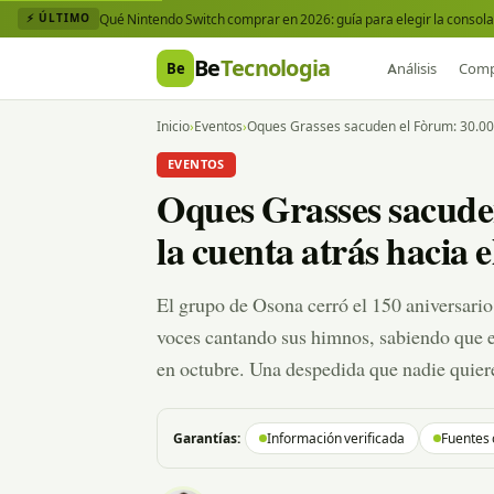
Qué Nintendo Switch comprar en 2026: guía para elegir la consola 
⚡ ÚLTIMO
Be
Tecnologia
Be
Análisis
Comp
Inicio
›
Eventos
›
Oques Grasses sacuden el Fòrum: 30.000 
EVENTOS
Oques Grasses sacude
la cuenta atrás hacia e
El grupo de Osona cerró el 150 aniversari
voces cantando sus himnos, sabiendo que el
en octubre. Una despedida que nadie quier
Garantías:
Información verificada
Fuentes 