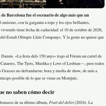
 de Barcelona fue el escenario de algo más que un
 unísono, con la garganta a tope y los ojos brillantes,
viviendo tiene fecha de caducidad: el 10 de octubre de 2026,
del Estadi Olímpic Lluís Companys. Y la gente no quiere que
la Damm. «La festa dels 150 anys» trajo al Fòrum un cartel de
Catarres, The Tyets, Mushka y Love of Lesbian—, pero todos
es Grasses no defraudaron: hora y media de show, de más a
icipo posible de lo que se viene en Montjuïc.
ue no saben cómo decir
añonazos de su último álbum,
Fruit del deliri
(2024). La