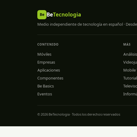
Be
Tecnologia
Be
Medio independiente de tecnología en español · Desde
CONTENIDO
MÁS
Móviles
Análisis
Empresas
Videoj
Aplicaciones
Mobile
Componentes
Tutoria
Be Basics
Televis
Eventos
Informá
© 2026 BeTecnologia · Todos los derechos reservados