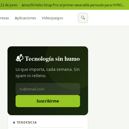
22 de junio
·
Amazfit Helio Strap Pro: el primer wearable pensado para HYROX
·
🔍
resas
Aplicaciones
Videojuegos
📬 Tecnología sin humo
Lo que importa, cada semana. Sin
spam ni relleno.
Suscribirme
🔥 TENDENCIA