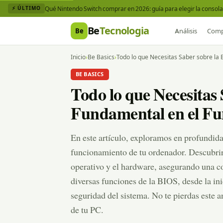
Qué Nintendo Switch comprar en 2026: guía para elegir la consola 
⚡ ÚLTIMO
Be
Tecnologia
Be
Análisis
Comp
Inicio
›
Be Basics
›
Todo lo que Necesitas Saber sobre la 
BE BASICS
Todo lo que Necesitas
Fundamental en el Fu
En este artículo, exploramos en profundida
funcionamiento de tu ordenador. Descubrir
operativo y el hardware, asegurando una c
diversas funciones de la BIOS, desde la ini
seguridad del sistema. No te pierdas este
de tu PC.