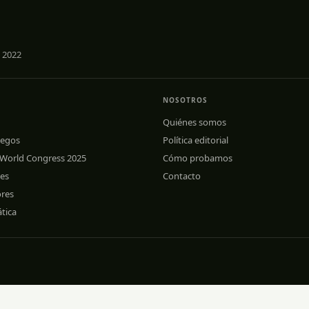
 2022
NOSOTROS
Quiénes somos
uegos
Política editorial
 World Congress 2025
Cómo probamos
les
Contacto
ores
tica