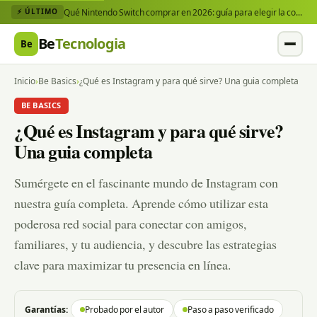
Qué Nintendo Switch comprar en 2026: guía para elegir la consola y los juegos que necesitas
⚡ ÚLTIMO
Be
Tecnologia
Be
Inicio
›
Be Basics
›
¿Qué es Instagram y para qué sirve? Una guia completa
BE BASICS
¿Qué es Instagram y para qué sirve?
Una guia completa
Sumérgete en el fascinante mundo de Instagram con
nuestra guía completa. Aprende cómo utilizar esta
poderosa red social para conectar con amigos,
familiares, y tu audiencia, y descubre las estrategias
clave para maximizar tu presencia en línea.
Garantías:
Probado por el autor
Paso a paso verificado