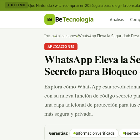
Qué Nintendo Switch comprar en 2026: guía para elegir la consola 
⚡ ÚLTIMO
Be
Tecnologia
Be
Análisis
Comp
Inicio
›
Aplicaciones
›
WhatsApp Eleva la Seguridad: Desc
APLICACIONES
WhatsApp Eleva la Se
Secreto para Bloqueo
Explora cómo WhatsApp está revolucionando
con su nueva función de código secreto pa
una capa adicional de protección para tus
más segura y privada.
Garantías:
Información verificada
Fuentes 