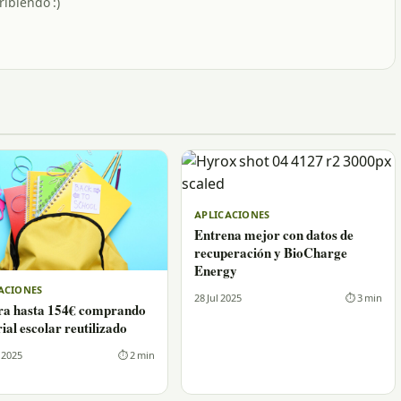
ribiendo :)
APLICACIONES
Entrena mejor con datos de
recuperación y BioCharge
Energy
ACIONES
28 Jul 2025
⏱ 3 min
ra hasta 154€ comprando
ial escolar reutilizado
 2025
⏱ 2 min