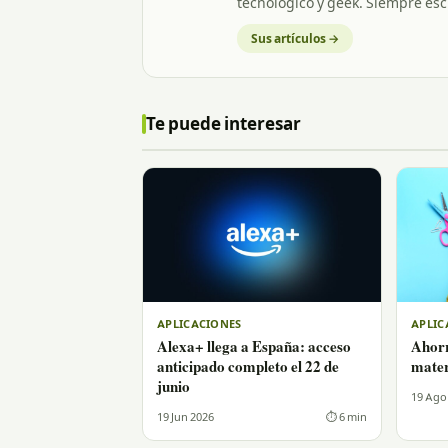
tecnológico y geek. Siempre esc
Sus artículos →
Te puede interesar
APLICACIONES
APLIC
Alexa+ llega a España: acceso
Ahor
anticipado completo el 22 de
mater
junio
19 Ago
19 Jun 2026
⏱ 6 min