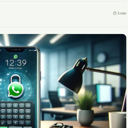
⏱ 3 min