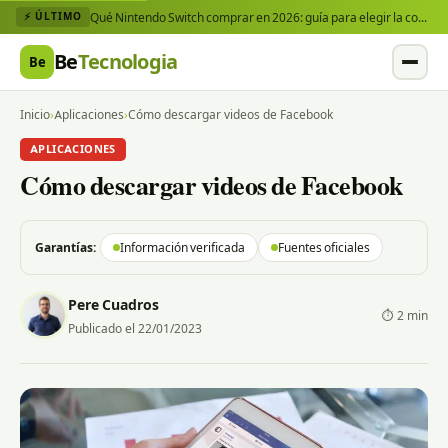
Qué Nintendo Switch comprar en 2026: guía para elegir la consola y los juegos que necesitas
⚡ ÚLTIMO
Be
Tecnologia
Be
Inicio
›
Aplicaciones
›
Cómo descargar videos de Facebook
APLICACIONES
Cómo descargar videos de Facebook
Garantías:
Información verificada
Fuentes oficiales
Pere Cuadros
⏱ 2 min
Publicado el 22/01/2023