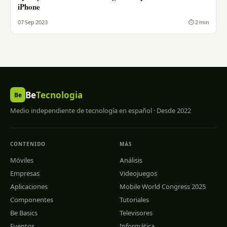
iPhone
07 Sep 2023
⏱ 2 min
Be
Tecnologia
Be
Medio independiente de tecnología en español · Desde 2022
CONTENIDO
MÁS
Móviles
Análisis
Empresas
Videojuegos
Aplicaciones
Mobile World Congress 2025
Componentes
Tutoriales
Be Basics
Televisores
Eventos
Informática