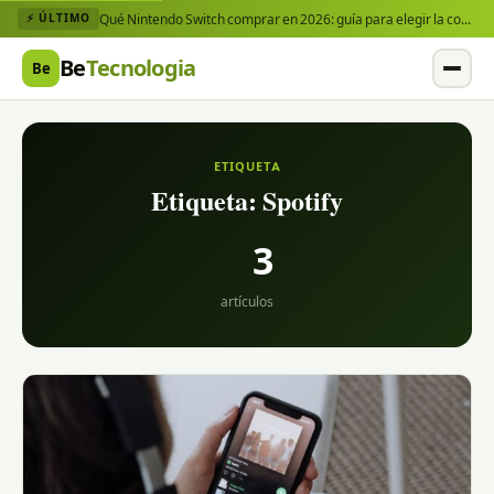
Qué Nintendo Switch comprar en 2026: guía para elegir la consola y los juegos que necesitas
⚡ ÚLTIMO
Be
Tecnologia
Be
ETIQUETA
Etiqueta:
Spotify
3
artículos