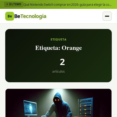
Qué Nintendo Switch comprar en 2026: guía para elegir la consola y los juegos que necesitas
⚡ ÚLTIMO
Be
Tecnologia
Be
ETIQUETA
Etiqueta:
Orange
2
artículos