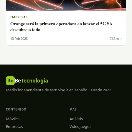
EMPRESAS
Orange será la primera operadora en lanzar el 5G SA
descubrelo todo
13 Feb 2023
⏱ 2 min
Be
Tecnologia
Be
Medio independiente de tecnología en español · Desde 2022
CONTENIDO
MÁS
Móviles
Análisis
Empresas
Videojuegos