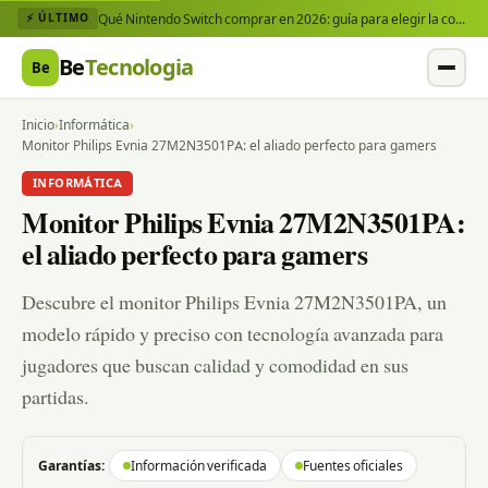
Qué Nintendo Switch comprar en 2026: guía para elegir la consola y los juegos que necesitas
⚡ ÚLTIMO
Be
Tecnologia
Be
Inicio
›
Informática
›
Monitor Philips Evnia 27M2N3501PA: el aliado perfecto para gamers
INFORMÁTICA
Monitor Philips Evnia 27M2N3501PA:
el aliado perfecto para gamers
Descubre el monitor Philips Evnia 27M2N3501PA, un
modelo rápido y preciso con tecnología avanzada para
jugadores que buscan calidad y comodidad en sus
partidas.
Garantías:
Información verificada
Fuentes oficiales