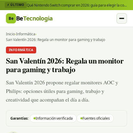
Qué Nintendo Switch comprar en 2026: guía para elegir la consola y los juegos que necesitas
⚡ ÚLTIMO
Be
Tecnologia
Be
Inicio
›
Informática
›
San Valentín 2026: Regala un monitor para gaming y trabajo
INFORMÁTICA
San Valentín 2026: Regala un monitor
para gaming y trabajo
San Valentín 2026 propone regalar monitores AOC y
Philips: opciones útiles para gaming, trabajo y
creatividad que acompañan el día a día.
Garantías:
Información verificada
Fuentes oficiales