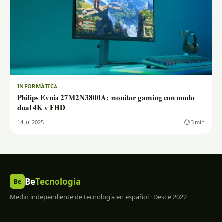
INFORMÁTICA
Philips Evnia 27M2N3800A: monitor gaming con modo
dual 4K y FHD
14 Jul 2025
⏱ 3 min
Be
Tecnologia
Be
Medio independiente de tecnología en español · Desde 2022