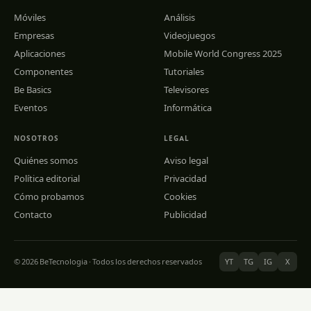
Móviles
Análisis
Empresas
Videojuegos
Aplicaciones
Mobile World Congress 2025
Componentes
Tutoriales
Be Basics
Televisores
Eventos
Informática
NOSOTROS
LEGAL
Quiénes somos
Aviso legal
Política editorial
Privacidad
Cómo probamos
Cookies
Contacto
Publicidad
© 2026 BeTecnologia · Todos los derechos reservados
YT
TG
IG
X