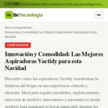
Qué Nintendo Switch comprar en 2026: guía para elegir la consola y los juegos que necesitas
⚡ ÚLTIMO
Be
Tecnologia
Be
Inicio
›
Componentes
›
Innovación y Comodidad: Las Mejores Aspiradoras Vactidy para esta
Navidad
COMPONENTES
Innovación y Comodidad: Las Mejores
Aspiradoras Vactidy para esta
Navidad
Descubre cómo las aspiradoras Vactidy transforman la
limpieza del hogar en una experiencia cómoda y
eficiente. Ideal para regalos navideños, explora nuestra
selección de modelos innovadores y encuentra el aliado
perfecto para mantener tu hogar impecable durante las