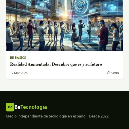
BE BASICS
Realidad Aumentada: Descubre qué es y su futuro
17 Mar 2024
⏱ 5 min
Be
Tecnologia
Be
Medio independiente de tecnología en español · Desde 2022