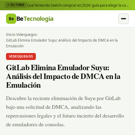
Qué Nintendo Switch comprar en 2026: guía para elegir la consola y los juegos que necesitas
⚡ ÚLTIMO
Be
Tecnologia
Be
Inicio
›
Videojuegos
›
GitLab Elimina Emulador Suyu: Análisis del Impacto de DMCA en la
Emulación
VIDEOJUEGOS
GitLab Elimina Emulador Suyu:
Análisis del Impacto de DMCA en la
Emulación
Descubre la reciente eliminación de Suyu por GitLab
bajo una solicitud de DMCA, analizando las
repercusiones legales y el futuro incierto del desarrollo
de emuladores de consolas.