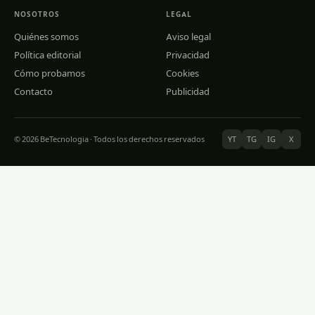
NOSOTROS
LEGAL
Quiénes somos
Aviso legal
Política editorial
Privacidad
Cómo probamos
Cookies
Contacto
Publicidad
© 2026 BeTecnologia · Todos los derechos reservados
YT
TG
IG
X