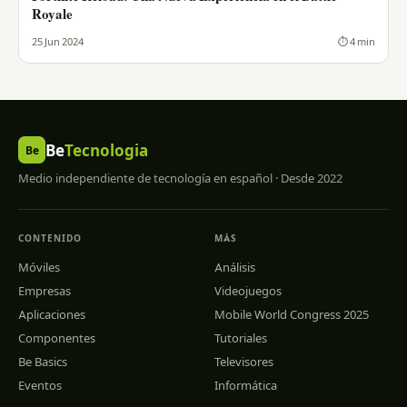
Royale
25 Jun 2024
⏱ 4 min
Be
Tecnologia
Be
Medio independiente de tecnología en español · Desde 2022
CONTENIDO
MÁS
Móviles
Análisis
Empresas
Videojuegos
Aplicaciones
Mobile World Congress 2025
Componentes
Tutoriales
Be Basics
Televisores
Eventos
Informática