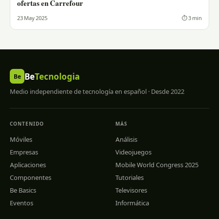
ofertas en Carrefour
23 May 2025
⏱ 3 min
Be
Tecnologia
Be
Medio independiente de tecnología en español · Desde 2022
CONTENIDO
MÁS
Móviles
Análisis
Empresas
Videojuegos
Aplicaciones
Mobile World Congress 2025
Componentes
Tutoriales
Be Basics
Televisores
Eventos
Informática