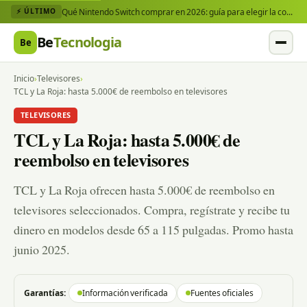
Qué Nintendo Switch comprar en 2026: guía para elegir la consola y los juegos que necesitas
⚡ ÚLTIMO
Be
Tecnologia
Be
Inicio
›
Televisores
›
TCL y La Roja: hasta 5.000€ de reembolso en televisores
TELEVISORES
TCL y La Roja: hasta 5.000€ de
reembolso en televisores
TCL y La Roja ofrecen hasta 5.000€ de reembolso en
televisores seleccionados. Compra, regístrate y recibe tu
dinero en modelos desde 65 a 115 pulgadas. Promo hasta
junio 2025.
Garantías:
Información verificada
Fuentes oficiales