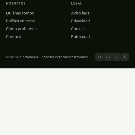
NOSOTROS
LEGAL
Quiénes somos
Aviso legal
Política editorial
Privacidad
Cómo probamos
Cookies
Contacto
Publicidad
© 2026 BeTecnologia · Todos los derechos reservados
YT
TG
IG
X