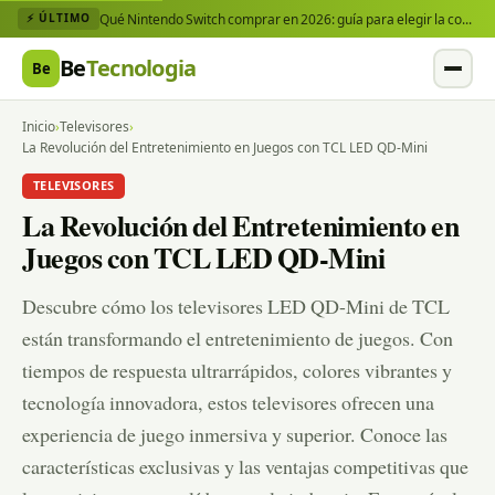
Qué Nintendo Switch comprar en 2026: guía para elegir la consola y los juegos que necesitas
⚡ ÚLTIMO
Be
Tecnologia
Be
Inicio
›
Televisores
›
La Revolución del Entretenimiento en Juegos con TCL LED QD-Mini
TELEVISORES
La Revolución del Entretenimiento en
Juegos con TCL LED QD-Mini
Descubre cómo los televisores LED QD-Mini de TCL
están transformando el entretenimiento de juegos. Con
tiempos de respuesta ultrarrápidos, colores vibrantes y
tecnología innovadora, estos televisores ofrecen una
experiencia de juego inmersiva y superior. Conoce las
características exclusivas y las ventajas competitivas que