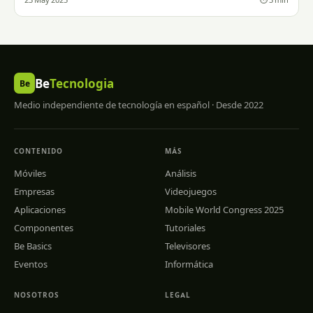
23 May 2025
⏱ 3 min
Be
Tecnologia
Be
Medio independiente de tecnología en español · Desde 2022
CONTENIDO
MÁS
Móviles
Análisis
Empresas
Videojuegos
Aplicaciones
Mobile World Congress 2025
Componentes
Tutoriales
Be Basics
Televisores
Eventos
Informática
NOSOTROS
LEGAL