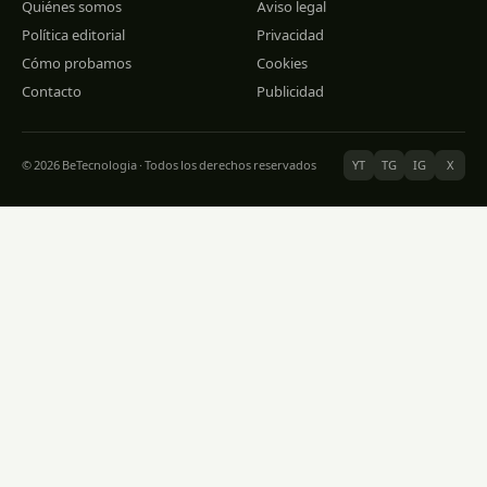
Quiénes somos
Aviso legal
Política editorial
Privacidad
Cómo probamos
Cookies
Contacto
Publicidad
© 2026 BeTecnologia · Todos los derechos reservados
YT
TG
IG
X