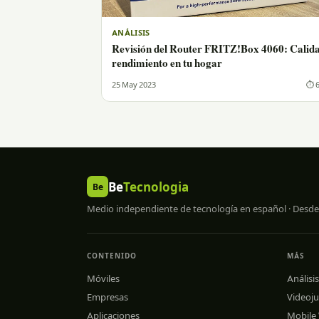
ANÁLISIS
Revisión del Router FRITZ!Box 4060: Calid
rendimiento en tu hogar
25 May 2023
⏱ 6
Be
Tecnologia
Be
Medio independiente de tecnología en español · Desde
CONTENIDO
MÁS
Móviles
Análisis
Empresas
Videoj
Aplicaciones
Mobile