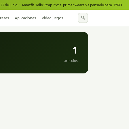
22 de junio
·
Amazfit Helio Strap Pro: el primer wearable pensado para HYROX
·
🔍
resas
Aplicaciones
Videojuegos
1
artículos