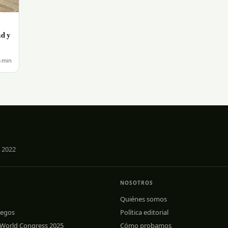
ad y
 min
 2022
NOSOTROS
Quiénes somos
uegos
Política editorial
 World Congress 2025
Cómo probamos