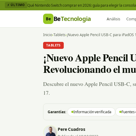
Qué Nintendo Switch comprar en 2026: guía para elegir la consola 
⚡ ÚLTIMO
Be
Tecnologia
Be
Análisis
Comp
Inicio
›
Tablets
›
¡Nuevo Apple Pencil USB-C para iPadOS 1
TABLETS
¡Nuevo Apple Pencil 
Revolucionando el mun
Descubre el nuevo Apple Pencil USB-C, su
17.
Garantías:
Información verificada
Fuentes 
Pere Cuadros