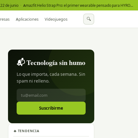
22 de junio
·
Amazfit Helio Strap Pro: el primer wearable pensado para HYROX
·
🔍
resas
Aplicaciones
Videojuegos
📬 Tecnología sin humo
Lo que importa, cada semana. Sin
spam ni relleno.
Suscribirme
🔥 TENDENCIA