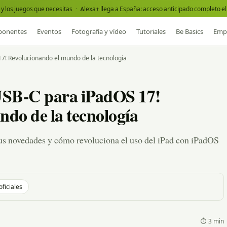
y los juegos que necesitas
·
Alexa+ llega a España: acceso anticipado completo el 
onentes
Eventos
Fotografía y vídeo
Tutoriales
Be Basics
Emp
7! Revolucionando el mundo de la tecnología
USB-C para iPadOS 17!
do de la tecnología
s novedades y cómo revoluciona el uso del iPad con iPadOS
oficiales
⏱ 3 min