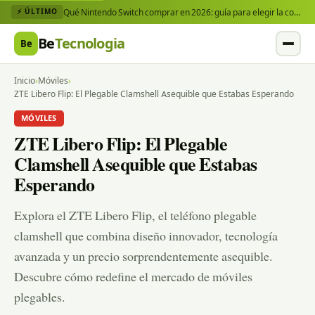
Qué Nintendo Switch comprar en 2026: guía para elegir la consola y los juegos que necesitas
⚡ ÚLTIMO
Be
Tecnologia
Be
Inicio
›
Móviles
›
ZTE Libero Flip: El Plegable Clamshell Asequible que Estabas Esperando
MÓVILES
ZTE Libero Flip: El Plegable
Clamshell Asequible que Estabas
Esperando
Explora el ZTE Libero Flip, el teléfono plegable
clamshell que combina diseño innovador, tecnología
avanzada y un precio sorprendentemente asequible.
Descubre cómo redefine el mercado de móviles
plegables.