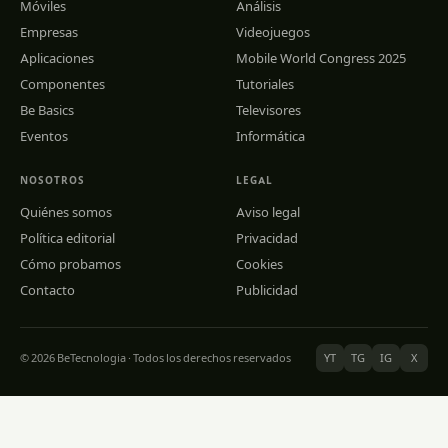
Móviles
Análisis
Empresas
Videojuegos
Aplicaciones
Mobile World Congress 2025
Componentes
Tutoriales
Be Basics
Televisores
Eventos
Informática
NOSOTROS
LEGAL
Quiénes somos
Aviso legal
Política editorial
Privacidad
Cómo probamos
Cookies
Contacto
Publicidad
© 2026 BeTecnologia · Todos los derechos reservados
YT
TG
IG
X