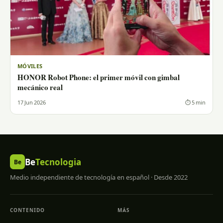
MÓVILES
HONOR Robot Phone: el primer móvil con gimbal
mecánico real
17 Jun 2026
⏱ 5 min
Be
Tecnologia
Be
Medio independiente de tecnología en español · Desde 2022
CONTENIDO
MÁS