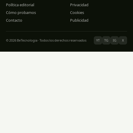
Política editorial
Privacidad
Cómo probamos
Cookies
Contacto
Publicidad
© 2026 BeTecnologia · Todos los derechos reservados
YT
TG
IG
X