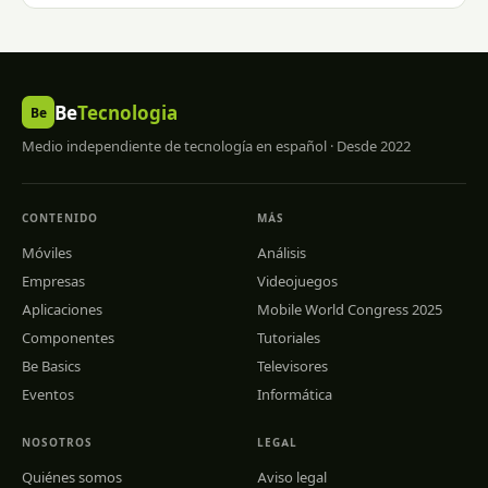
Be
Tecnologia
Be
Medio independiente de tecnología en español · Desde 2022
CONTENIDO
MÁS
Móviles
Análisis
Empresas
Videojuegos
Aplicaciones
Mobile World Congress 2025
Componentes
Tutoriales
Be Basics
Televisores
Eventos
Informática
NOSOTROS
LEGAL
Quiénes somos
Aviso legal