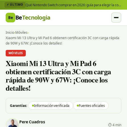
Qué Nintendo Switch comprar en 2026: guía para elegir la consola y los juegos que necesitas
⚡ ÚLTIMO
Be
Tecnologia
Be
Inicio
›
Móviles
›
Xiaomi Mi 13 Ultra y Mi Pad 6 obtienen certificación 3C con carga rápida
de 90W y 67W: ¡Conoce los detalles!
MÓVILES
Xiaomi Mi 13 Ultra y Mi Pad 6
obtienen certificación 3C con carga
rápida de 90W y 67W: ¡Conoce los
detalles!
Garantías:
Información verificada
Fuentes oficiales
Pere Cuadros
⏱ 4 min