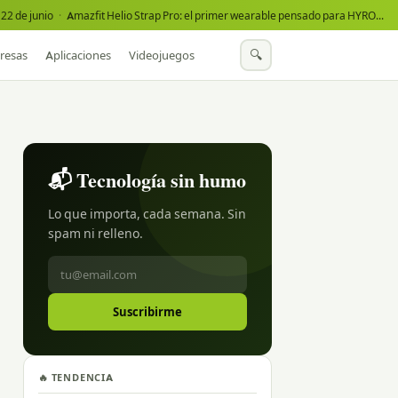
22 de junio
·
Amazfit Helio Strap Pro: el primer wearable pensado para HYROX
·
🔍
resas
Aplicaciones
Videojuegos
📬 Tecnología sin humo
Lo que importa, cada semana. Sin
spam ni relleno.
Suscribirme
🔥 TENDENCIA