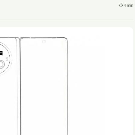
⏱ 4 min