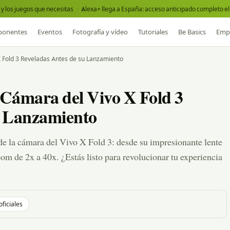
y los juegos que necesitas
·
Alexa+ llega a España: acceso anticipado completo el 
onentes
Eventos
Fotografía y vídeo
Tutoriales
Be Basics
Emp
X Fold 3 Reveladas Antes de su Lanzamiento
a Cámara del Vivo X Fold 3
u Lanzamiento
de la cámara del Vivo X Fold 3: desde su impresionante lente
m de 2x a 40x. ¿Estás listo para revolucionar tu experiencia
oficiales