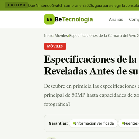
Qué Nintendo Switch comprar en 2026: guía para elegir la consola 
⚡ ÚLTIMO
Be
Tecnologia
Be
Análisis
Comp
Inicio
›
Móviles
›
Especificaciones de la Cámara del Vivo 
MÓVILES
Especificaciones de l
Reveladas Antes de s
Descubre en primicia las especificaciones 
principal de 50MP hasta capacidades de zoo
fotográfica?
Garantías:
Información verificada
Fuentes 