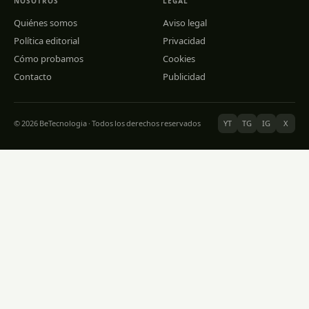
NOSOTROS
LEGAL
Quiénes somos
Aviso legal
Política editorial
Privacidad
Cómo probamos
Cookies
Contacto
Publicidad
© 2026 BeTecnologia · Todos los derechos reservados
YT
TG
IG
X