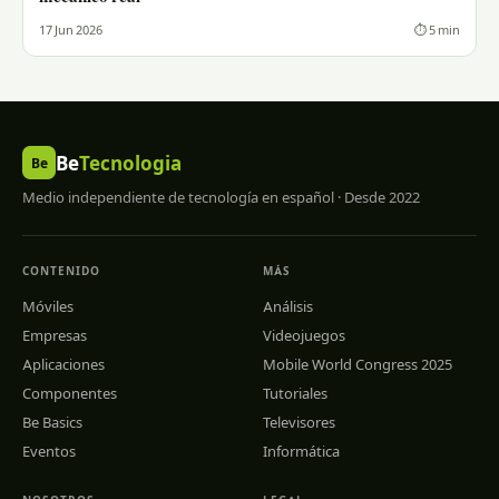
17 Jun 2026
⏱ 5 min
Be
Tecnologia
Be
Medio independiente de tecnología en español · Desde 2022
CONTENIDO
MÁS
Móviles
Análisis
Empresas
Videojuegos
Aplicaciones
Mobile World Congress 2025
Componentes
Tutoriales
Be Basics
Televisores
Eventos
Informática