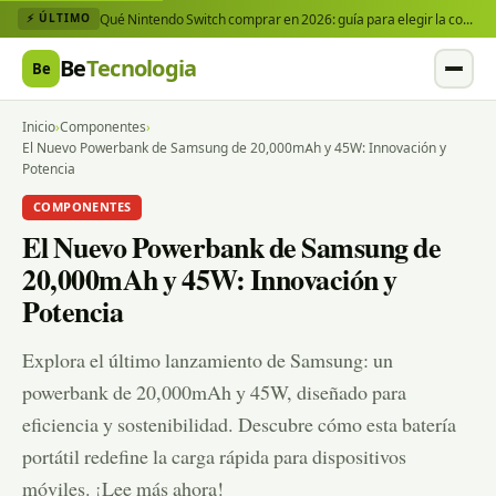
Qué Nintendo Switch comprar en 2026: guía para elegir la consola y los juegos que necesitas
⚡ ÚLTIMO
Be
Tecnologia
Be
Inicio
›
Componentes
›
El Nuevo Powerbank de Samsung de 20,000mAh y 45W: Innovación y
Potencia
COMPONENTES
El Nuevo Powerbank de Samsung de
20,000mAh y 45W: Innovación y
Potencia
Explora el último lanzamiento de Samsung: un
powerbank de 20,000mAh y 45W, diseñado para
eficiencia y sostenibilidad. Descubre cómo esta batería
portátil redefine la carga rápida para dispositivos
móviles. ¡Lee más ahora!