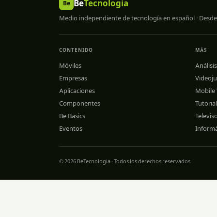
Be
Tecnologia
Be
Medio independiente de tecnología en español · Desde
CONTENIDO
MÁS
Móviles
Análisis
Empresas
Videoj
Aplicaciones
Mobile
Componentes
Tutoria
Be Basics
Televis
Eventos
Informá
© 2026 BeTecnologia · Todos los derechos reservados