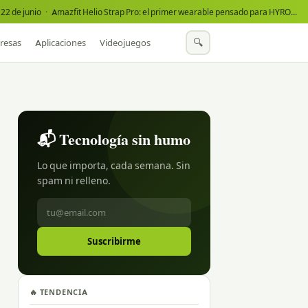
22 de junio
·
Amazfit Helio Strap Pro: el primer wearable pensado para HYROX
·
🔍
resas
Aplicaciones
Videojuegos
📬 Tecnología sin humo
Lo que importa, cada semana. Sin
spam ni relleno.
Suscribirme
🔥 TENDENCIA