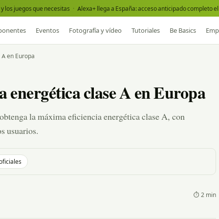
y los juegos que necesitas
·
Alexa+ llega a España: acceso anticipado completo el 
onentes
Eventos
Fotografía y vídeo
Tutoriales
Be Basics
Emp
e A en Europa
ia energética clase A en Europa
btenga la máxima eficiencia energética clase A, con
os usuarios.
oficiales
⏱ 2 min