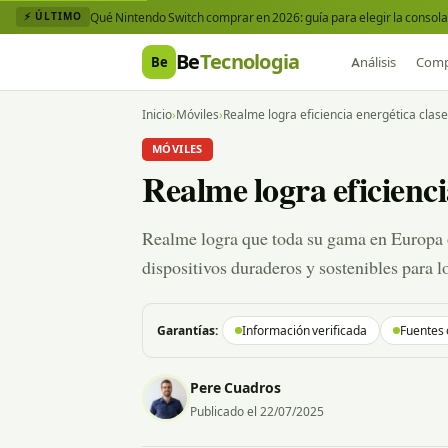
Qué Nintendo Switch comprar en 2026: guía para elegir la consola 
⚡ ÚLTIMO
Be
Tecnologia
Be
Análisis
Comp
Inicio
›
Móviles
›
Realme logra eficiencia energética clas
MÓVILES
Realme logra eficienc
Realme logra que toda su gama en Europa o
dispositivos duraderos y sostenibles para l
Garantías:
Información verificada
Fuentes 
Pere Cuadros
Publicado el 22/07/2025