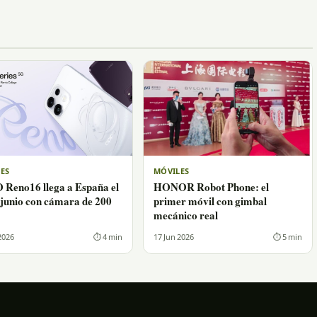
ES
MÓVILES
Reno16 llega a España el
HONOR Robot Phone: el
 junio con cámara de 200
primer móvil con gimbal
mecánico real
2026
⏱ 4 min
17 Jun 2026
⏱ 5 min