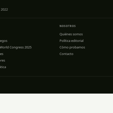
 2022
NOSOTROS
Quiénes somos
uegos
Política editorial
 World Congress 2025
Cómo probamos
les
Contacto
ores
tica