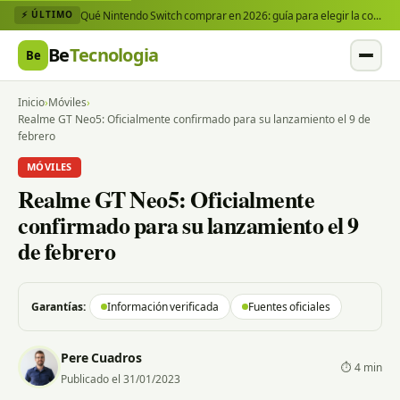
Qué Nintendo Switch comprar en 2026: guía para elegir la consola y los juegos que necesitas
⚡ ÚLTIMO
Be
Tecnologia
Be
Inicio
›
Móviles
›
Realme GT Neo5: Oficialmente confirmado para su lanzamiento el 9 de
febrero
MÓVILES
Realme GT Neo5: Oficialmente
confirmado para su lanzamiento el 9
de febrero
Garantías:
Información verificada
Fuentes oficiales
Pere Cuadros
⏱ 4 min
Publicado el 31/01/2023