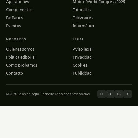
Aplicaciones
Mobile World Congress 2025
Componentes
Tutoriales
Be Basics
Televisores
Eventos
Informática
NOSOTROS
LEGAL
Quiénes somos
Aviso legal
Política editorial
Privacidad
Cómo probamos
Cookies
Contacto
Publicidad
© 2026 BeTecnologia · Todos los derechos reservados
YT
TG
IG
X