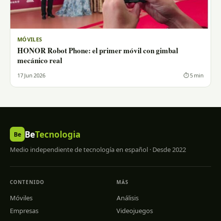
MÓVILES
HONOR Robot Phone: el primer móvil con gimbal
mecánico real
17 Jun 2026
⏱ 5 min
Be
Tecnologia
Be
Medio independiente de tecnología en español · Desde 2022
CONTENIDO
MÁS
Móviles
Análisis
Empresas
Videojuegos