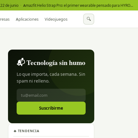
22 de junio
·
Amazfit Helio Strap Pro: el primer wearable pensado para HYROX
·
🔍
resas
Aplicaciones
Videojuegos
📬 Tecnología sin humo
Lo que importa, cada semana. Sin
spam ni relleno.
Suscribirme
🔥 TENDENCIA