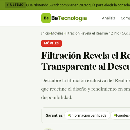
Qué Nintendo Switch comprar en 2026: guía para elegir la consola 
⚡ ÚLTIMO
Be
Tecnologia
Be
Análisis
Comp
Inicio
›
Móviles
›
Filtración Revela el Realme 12 Pro+ 5G:
MÓVILES
Filtración Revela el 
Transparente al Desc
Descubre la filtración exclusiva del Realm
que redefine el diseño y rendimiento en sm
disponibilidad.
Garantías:
Información verificada
Fuentes 