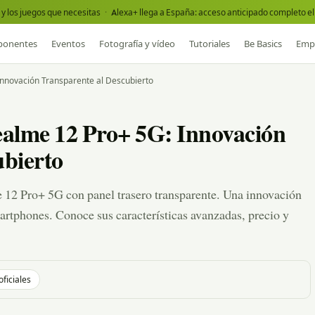
y los juegos que necesitas
·
Alexa+ llega a España: acceso anticipado completo el 
onentes
Eventos
Fotografía y vídeo
Tutoriales
Be Basics
Emp
 Innovación Transparente al Descubierto
Realme 12 Pro+ 5G: Innovación
ubierto
e 12 Pro+ 5G con panel trasero transparente. Una innovación
artphones. Conoce sus características avanzadas, precio y
oficiales