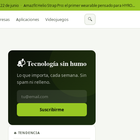
22 de junio
·
Amazfit Helio Strap Pro: el primer wearable pensado para HYROX
·
🔍
resas
Aplicaciones
Videojuegos
📬 Tecnología sin humo
Lo que importa, cada semana. Sin
spam ni relleno.
Suscribirme
🔥 TENDENCIA