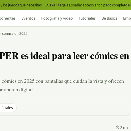
y los juegos que necesitas
·
Alexa+ llega a España: acceso anticipado completo el 
onentes
Eventos
Fotografía y vídeo
Tutoriales
Be Basics
Emp
r cómics en 2025
 es ideal para leer cómics en
ómics en 2025 con pantallas que cuidan la vista y ofrecen
r opción digital.
oficiales
⏱ 2 min