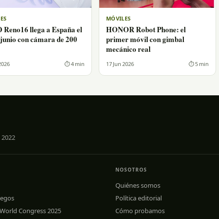
ES
MÓVILES
Reno16 llega a España el
HONOR Robot Phone: el
 junio con cámara de 200
primer móvil con gimbal
mecánico real
2026
⏱ 4 min
17 Jun 2026
⏱ 5 min
 2022
NOSOTROS
Quiénes somos
uegos
Política editorial
 World Congress 2025
Cómo probamos