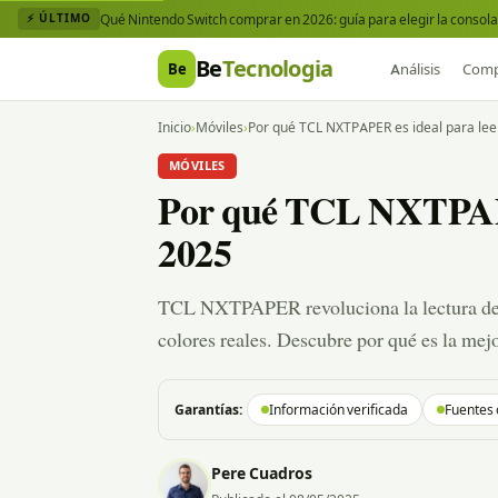
Qué Nintendo Switch comprar en 2026: guía para elegir la consola 
⚡ ÚLTIMO
Be
Tecnologia
Be
Análisis
Comp
Inicio
›
Móviles
›
Por qué TCL NXTPAPER es ideal para lee
MÓVILES
Por qué TCL NXTPAPER
2025
TCL NXTPAPER revoluciona la lectura de c
colores reales. Descubre por qué es la mejo
Garantías:
Información verificada
Fuentes 
Pere Cuadros