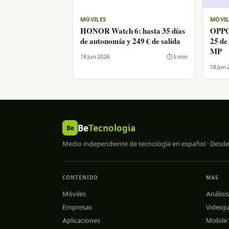
MÓVILES
MÓVIL
HONOR Watch 6: hasta 35 días
OPPO 
de autonomía y 249 € de salida
25 de
MP
18 Jun 2026
⏱ 5 min
18 Jun 
Be
Tecnologia
Be
Medio independiente de tecnología en español · Desde
CONTENIDO
MÁS
Móviles
Análisis
Empresas
Videoj
Aplicaciones
Mobile