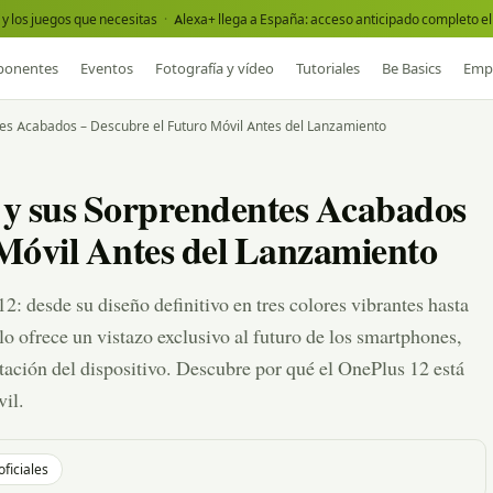
y los juegos que necesitas
·
Alexa+ llega a España: acceso anticipado completo el 
onentes
Eventos
Fotografía y vídeo
Tutoriales
Be Basics
Emp
es Acabados – Descubre el Futuro Móvil Antes del Lanzamiento
 y sus Sorprendentes Acabados
 Móvil Antes del Lanzamiento
: desde su diseño definitivo en tres colores vibrantes hasta
ulo ofrece un vistazo exclusivo al futuro de los smartphones,
tación del dispositivo. Descubre por qué el OnePlus 12 está
vil.
oficiales