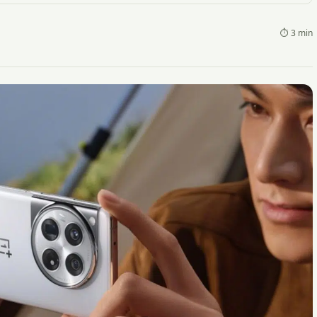
⏱ 3 min