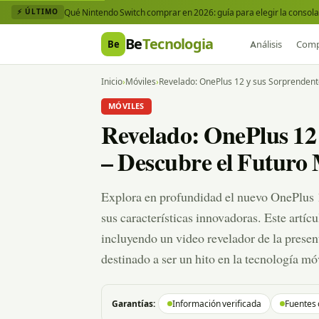
Qué Nintendo Switch comprar en 2026: guía para elegir la consola 
⚡ ÚLTIMO
Be
Tecnologia
Be
Análisis
Comp
Inicio
›
Móviles
›
Revelado: OnePlus 12 y sus Sorprendent
MÓVILES
Revelado: OnePlus 12
– Descubre el Futuro
Explora en profundidad el nuevo OnePlus 12
sus características innovadoras. Este artíc
incluyendo un video revelador de la presen
destinado a ser un hito en la tecnología mó
Garantías:
Información verificada
Fuentes 