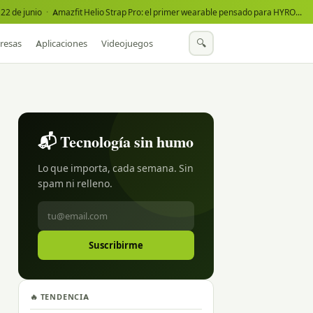
22 de junio
·
Amazfit Helio Strap Pro: el primer wearable pensado para HYROX
·
🔍
resas
Aplicaciones
Videojuegos
📬 Tecnología sin humo
Lo que importa, cada semana. Sin
spam ni relleno.
Suscribirme
🔥 TENDENCIA