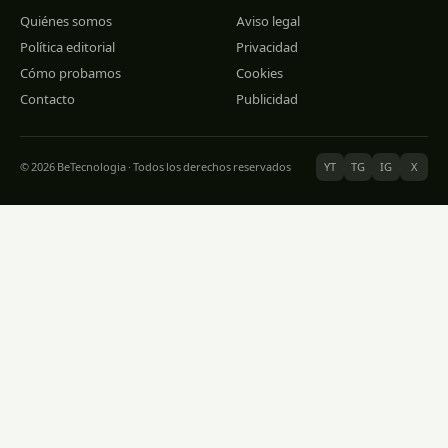
Quiénes somos
Aviso legal
Política editorial
Privacidad
Cómo probamos
Cookies
Contacto
Publicidad
© 2026 BeTecnologia · Todos los derechos reservados
YT
TG
IG
X