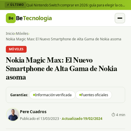
Qué Nintendo Switch comprar en 2026: guía para elegir la consola y los juegos que necesitas
⚡ ÚLTIMO
Be
Tecnologia
Be
Inicio
›
Móviles
›
Nokia Magic Max: El Nuevo Smartphone de Alta Gama de Nokia asoma
MÓVILES
Nokia Magic Max: El Nuevo
Smartphone de Alta Gama de Nokia
asoma
Garantías:
Información verificada
Fuentes oficiales
Pere Cuadros
⏱ 4 min
Publicado el 13/03/2023
·
Actualizado 19/02/2024