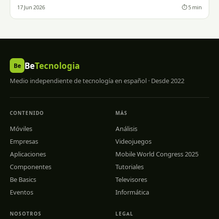
17 Jun 2026
⏱ 5 min
Be
Tecnologia
Be
Medio independiente de tecnología en español · Desde 2022
CONTENIDO
MÁS
Móviles
Análisis
Empresas
Videojuegos
Aplicaciones
Mobile World Congress 2025
Componentes
Tutoriales
Be Basics
Televisores
Eventos
Informática
NOSOTROS
LEGAL