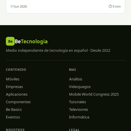
17 Jun 2026
⏱ 5 min
Be
Tecnologia
Be
Medio independiente de tecnología en español · Desde 2022
CONTENIDO
MÁS
Móviles
Análisis
Empresas
Videojuegos
Aplicaciones
Mobile World Congress 2025
Componentes
Tutoriales
Be Basics
Televisores
Eventos
Informática
NOSOTROS
LEGAL