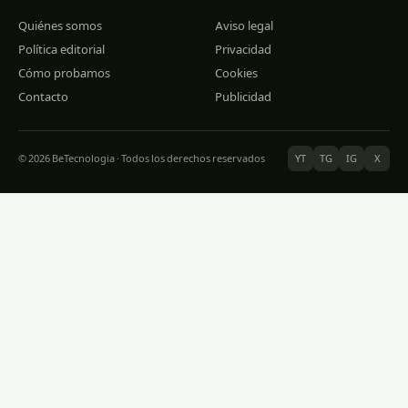
Quiénes somos
Aviso legal
Política editorial
Privacidad
Cómo probamos
Cookies
Contacto
Publicidad
© 2026 BeTecnologia · Todos los derechos reservados
YT
TG
IG
X