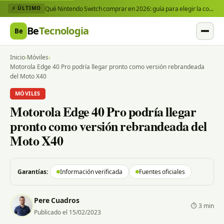
Qué Nintendo Switch comprar en 2026: guía para elegir la consola y los juegos que necesitas
⚡ ÚLTIMO
Be
Tecnologia
Be
Inicio
›
Móviles
›
Motorola Edge 40 Pro podría llegar pronto como versión rebrandeada
del Moto X40
MÓVILES
Motorola Edge 40 Pro podría llegar
pronto como versión rebrandeada del
Moto X40
Garantías:
Información verificada
Fuentes oficiales
Pere Cuadros
⏱ 3 min
Publicado el 15/02/2023