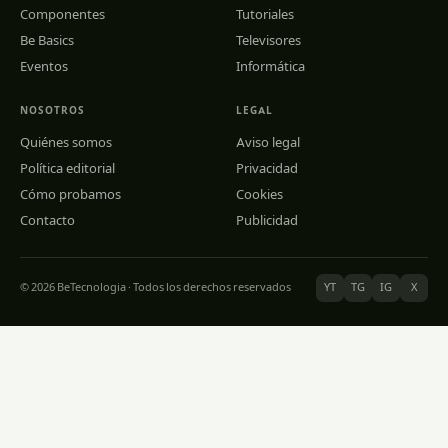
Componentes
Tutoriales
Be Basics
Televisores
Eventos
Informática
NOSOTROS
LEGAL
Quiénes somos
Aviso legal
Política editorial
Privacidad
Cómo probamos
Cookies
Contacto
Publicidad
© 2026 BeTecnologia · Todos los derechos reservados
YT
TG
IG
X