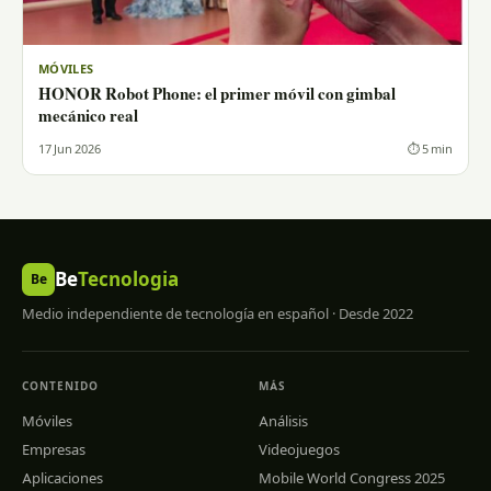
MÓVILES
HONOR Robot Phone: el primer móvil con gimbal
mecánico real
17 Jun 2026
⏱ 5 min
Be
Tecnologia
Be
Medio independiente de tecnología en español · Desde 2022
CONTENIDO
MÁS
Móviles
Análisis
Empresas
Videojuegos
Aplicaciones
Mobile World Congress 2025