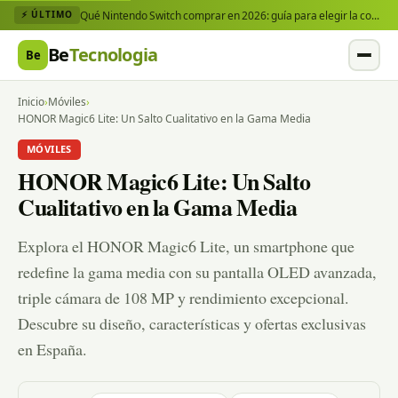
Qué Nintendo Switch comprar en 2026: guía para elegir la consola y los juegos que necesitas
⚡ ÚLTIMO
Be
Tecnologia
Be
Inicio
›
Móviles
›
HONOR Magic6 Lite: Un Salto Cualitativo en la Gama Media
MÓVILES
HONOR Magic6 Lite: Un Salto
Cualitativo en la Gama Media
Explora el HONOR Magic6 Lite, un smartphone que
redefine la gama media con su pantalla OLED avanzada,
triple cámara de 108 MP y rendimiento excepcional.
Descubre su diseño, características y ofertas exclusivas
en España.