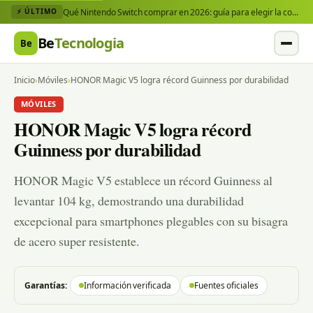
Qué Nintendo Switch comprar en 2026: guía para elegir la consola y los juegos que necesitas
⚡ ÚLTIMO
Be
Tecnologia
Be
Inicio
›
Móviles
›
HONOR Magic V5 logra récord Guinness por durabilidad
MÓVILES
HONOR Magic V5 logra récord
Guinness por durabilidad
HONOR Magic V5 establece un récord Guinness al
levantar 104 kg, demostrando una durabilidad
excepcional para smartphones plegables con su bisagra
de acero super resistente.
Garantías:
Información verificada
Fuentes oficiales