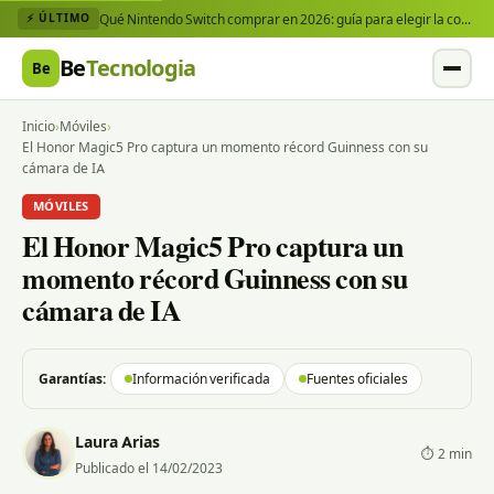
Qué Nintendo Switch comprar en 2026: guía para elegir la consola y los juegos que necesitas
⚡ ÚLTIMO
Be
Tecnologia
Be
Inicio
›
Móviles
›
El Honor Magic5 Pro captura un momento récord Guinness con su
cámara de IA
MÓVILES
El Honor Magic5 Pro captura un
momento récord Guinness con su
cámara de IA
Garantías:
Información verificada
Fuentes oficiales
Laura Arias
⏱ 2 min
Publicado el 14/02/2023