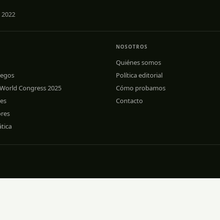
 2022
NOSOTROS
Quiénes somos
uegos
Política editorial
 World Congress 2025
Cómo probamos
les
Contacto
ores
tica