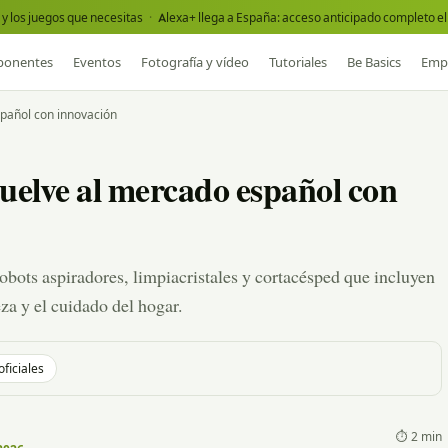
y los juegos que necesitas
·
Alexa+ llega a España: acceso anticipado completo el 
onentes
Eventos
Fotografía y vídeo
Tutoriales
Be Basics
Emp
pañol con innovación
lve al mercado español con
ots aspiradores, limpiacristales y cortacésped que incluyen
eza y el cuidado del hogar.
oficiales
⏱ 2 min