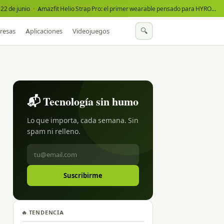
22 de junio
·
Amazfit Helio Strap Pro: el primer wearable pensado para HYROX
·
🔍
resas
Aplicaciones
Videojuegos
📬 Tecnología sin humo
Lo que importa, cada semana. Sin
spam ni relleno.
Suscribirme
🔥 TENDENCIA