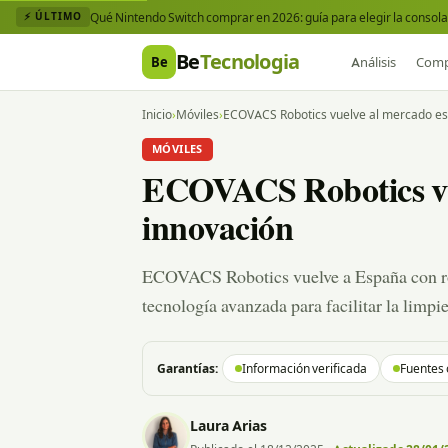
Qué Nintendo Switch comprar en 2026: guía para elegir la consola 
⚡ ÚLTIMO
Be
Tecnologia
Be
Análisis
Comp
Inicio
›
Móviles
›
ECOVACS Robotics vuelve al mercado es
MÓVILES
ECOVACS Robotics vue
innovación
ECOVACS Robotics vuelve a España con rob
tecnología avanzada para facilitar la limpi
Garantías:
Información verificada
Fuentes 
Laura Arias