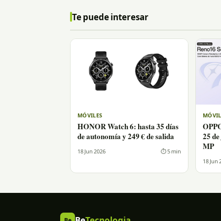
Te puede interesar
MÓVILES
MÓVIL
HONOR Watch 6: hasta 35 días
OPPO 
de autonomía y 249 € de salida
25 de
MP
18 Jun 2026
⏱ 5 min
18 Jun 
Be
Tecnologia
Be