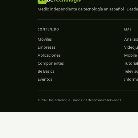
Medio independiente de tecnología en español · Desde
CONTENIDO
MÁS
Móviles
Análisis
Empresas
Videoj
Aplicaciones
Mobile
Componentes
Tutoria
Be Basics
Televis
Eventos
Informá
© 2026 BeTecnologia · Todos los derechos reservados