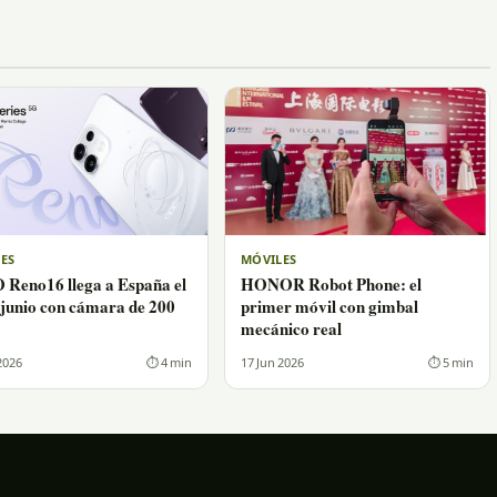
ES
MÓVILES
Reno16 llega a España el
HONOR Robot Phone: el
 junio con cámara de 200
primer móvil con gimbal
mecánico real
2026
⏱ 4 min
17 Jun 2026
⏱ 5 min