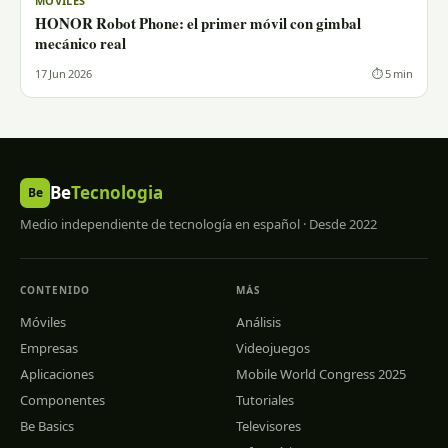
MÓVILES
HONOR Robot Phone: el primer móvil con gimbal
mecánico real
17 Jun 2026
⏱ 5 min
Be
Tecnologia
Be
Medio independiente de tecnología en español · Desde 2022
CONTENIDO
MÁS
Móviles
Análisis
Empresas
Videojuegos
Aplicaciones
Mobile World Congress 2025
Componentes
Tutoriales
Be Basics
Televisores