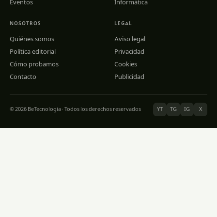
Eventos
Informática
NOSOTROS
LEGAL
Quiénes somos
Aviso legal
Política editorial
Privacidad
Cómo probamos
Cookies
Contacto
Publicidad
© 2026 BeTecnologia · Todos los derechos reservados
YT
TG
IG
X