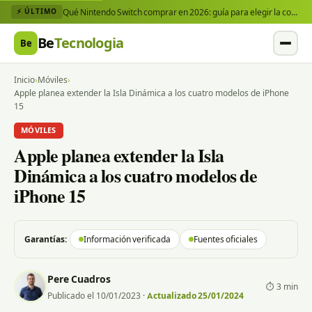
Qué Nintendo Switch comprar en 2026: guía para elegir la consola y los juegos que necesitas
⚡ ÚLTIMO
Be
Tecnologia
Be
Inicio
›
Móviles
›
Apple planea extender la Isla Dinámica a los cuatro modelos de iPhone
15
MÓVILES
Apple planea extender la Isla
Dinámica a los cuatro modelos de
iPhone 15
Garantías:
Información verificada
Fuentes oficiales
Pere Cuadros
⏱ 3 min
Publicado el 10/01/2023
·
Actualizado 25/01/2024