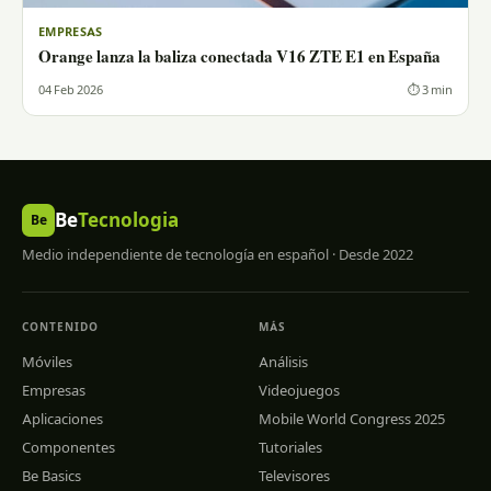
EMPRESAS
Orange lanza la baliza conectada V16 ZTE E1 en España
04 Feb 2026
⏱ 3 min
Be
Tecnologia
Be
Medio independiente de tecnología en español · Desde 2022
CONTENIDO
MÁS
Móviles
Análisis
Empresas
Videojuegos
Aplicaciones
Mobile World Congress 2025
Componentes
Tutoriales
Be Basics
Televisores