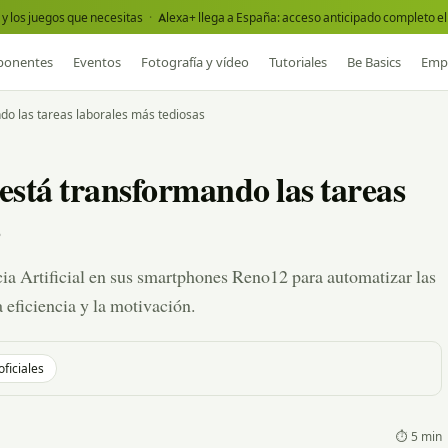
y los juegos que necesitas
·
Alexa+ llega a España: acceso anticipado completo el 
onentes
Eventos
Fotografía y vídeo
Tutoriales
Be Basics
Emp
o las tareas laborales más tediosas
stá transformando las tareas
a Artificial en sus smartphones Reno12 para automatizar las
 eficiencia y la motivación.
oficiales
⏱ 5 min