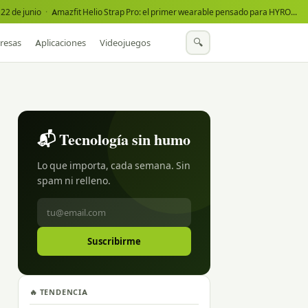
22 de junio
·
Amazfit Helio Strap Pro: el primer wearable pensado para HYROX
·
🔍
resas
Aplicaciones
Videojuegos
📬 Tecnología sin humo
Lo que importa, cada semana. Sin
spam ni relleno.
Suscribirme
🔥 TENDENCIA