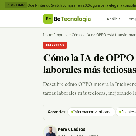
Qué Nintendo Switch comprar en 2026: guía para elegir la consola 
⚡ ÚLTIMO
Be
Tecnologia
Be
Análisis
Comp
Inicio
›
Empresas
›
Cómo la IA de OPPO está transformand
EMPRESAS
Cómo la IA de OPPO e
laborales más tediosas
Descubre cómo OPPO integra la Inteligenci
tareas laborales más tediosas, mejorando la
Garantías:
Información verificada
Fuentes 
Pere Cuadros