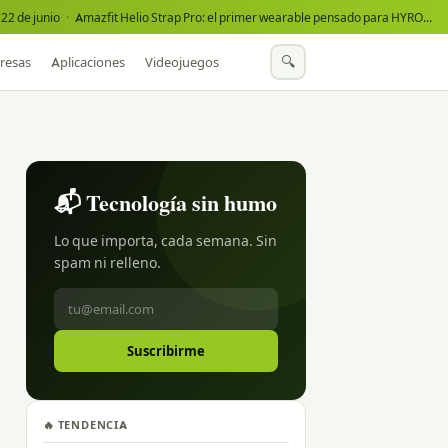
22 de junio
·
Amazfit Helio Strap Pro: el primer wearable pensado para HYROX
·
🔍
resas
Aplicaciones
Videojuegos
📬 Tecnología sin humo
Lo que importa, cada semana. Sin
spam ni relleno.
Suscribirme
🔥 TENDENCIA