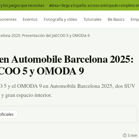
y los juegos que necesitas
·
Alexa+ llega a España: acceso anticipado completo el 
onentes
Eventos
Fotografía y vídeo
Tutoriales
Be Basics
Emp
elona 2025: Presentación del JAECOO 5 y OMODA 9
Automobile Barcelona 2025:
AECOO 5 y OMODA 9
5 y el OMODA 9 en Automobile Barcelona 2025, dos SUV
y gran espacio interior.
oficiales
⏱ 3 min