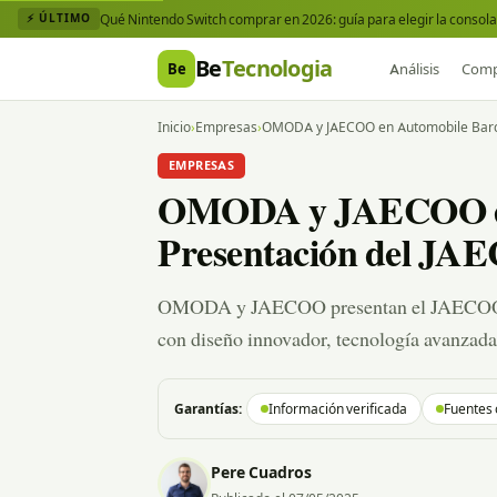
Qué Nintendo Switch comprar en 2026: guía para elegir la consola 
⚡ ÚLTIMO
Be
Tecnologia
Be
Análisis
Comp
Inicio
›
Empresas
›
OMODA y JAECOO en Automobile Barc
EMPRESAS
OMODA y JAECOO en 
Presentación del J
OMODA y JAECOO presentan el JAECOO 
con diseño innovador, tecnología avanzada 
Garantías:
Información verificada
Fuentes 
Pere Cuadros