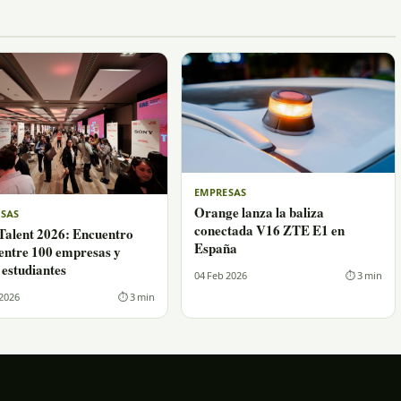
EMPRESAS
Orange lanza la baliza
SAS
conectada V16 ZTE E1 en
alent 2026: Encuentro
España
 entre 100 empresas y
 estudiantes
04 Feb 2026
⏱ 3 min
 2026
⏱ 3 min