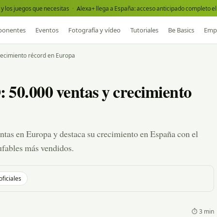
y los juegos que necesitas
·
Alexa+ llega a España: acceso anticipado completo el 
onentes
Eventos
Fotografía y vídeo
Tutoriales
Be Basics
Emp
ecimiento récord en Europa
.000 ventas y crecimiento
s en Europa y destaca su crecimiento en España con el
fables más vendidos.
oficiales
⏱ 3 min