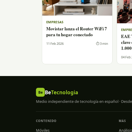
EMPRESAS
Movistar lanza el Router WiFi 7
EMPRE
para tu hogar conectado
EAE T
clave
11 Feb 2026
⏱ 3 min
1.000
04 Feb
Be
Tecnologia
Be
Medio independiente de tecnología en español · Desde
CONTENIDO
MÁS
Móviles
Análisis