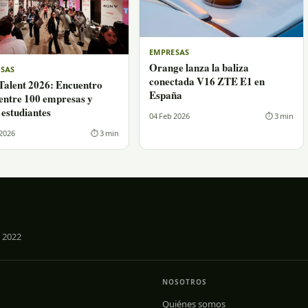
EMPRESAS
Orange lanza la baliza
SAS
conectada V16 ZTE E1 en
alent 2026: Encuentro
España
 entre 100 empresas y
 estudiantes
04 Feb 2026
⏱ 3 min
 2026
⏱ 3 min
 2022
NOSOTROS
Quiénes somos