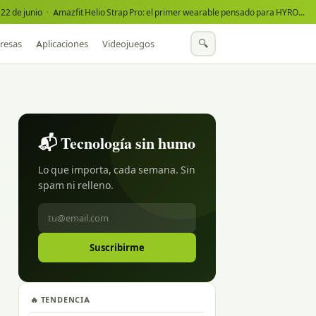
22 de junio
·
Amazfit Helio Strap Pro: el primer wearable pensado para HYROX
·
🔍
resas
Aplicaciones
Videojuegos
📬 Tecnología sin humo
Lo que importa, cada semana. Sin
spam ni relleno.
Suscribirme
🔥 TENDENCIA