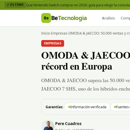
Qué Nintendo Switch comprar en 2026: guía para elegir la consola 
⚡ ÚLTIMO
Be
Tecnologia
Be
Análisis
Comp
Inicio
›
Empresas
›
OMODA & JAECOO: 50.000 ventas y cr
EMPRESAS
OMODA & JAECOO: 50
récord en Europa
OMODA & JAECOO supera las 50.000 venta
JAECOO 7 SHS, uno de los híbridos enchu
Garantías:
Información verificada
Fuentes 
Pere Cuadros